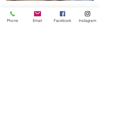
Nous vous proposons aussi un
domaine pour accueillir vos
Phone
Email
Facebook
Instagram
évènements
.
"La Castagnère by L'O y Thym"
06.60.76.53.56
losythym@gmail.com
Mentions légales
© Copyright
traiteur gers
24h
60m